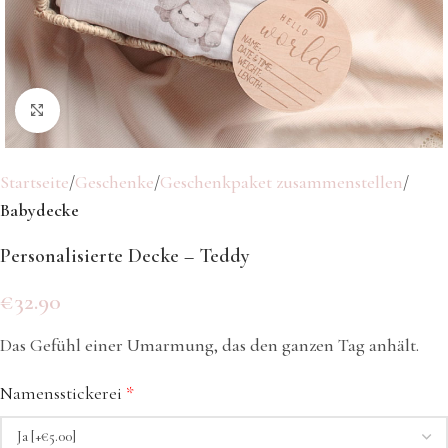
Klicken Sie hier, um zu vergrößern
Startseite
Geschenke
Geschenkpaket zusammenstellen
Babydecke
Personalisierte Decke – Teddy
€
32.90
Das Gefühl einer Umarmung, das den ganzen Tag anhält.
Namensstickerei
*