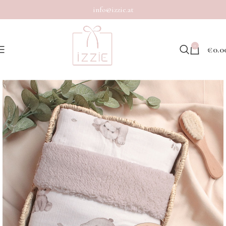
info@izzie.at
0
€
0.0