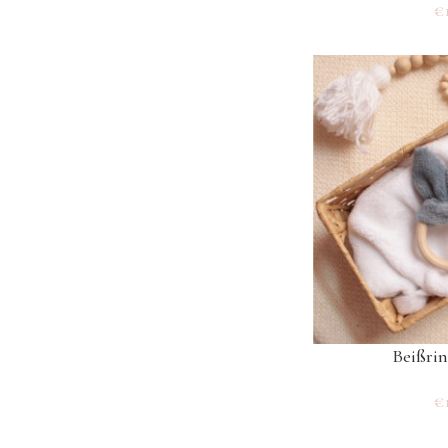
€
Beißri
€