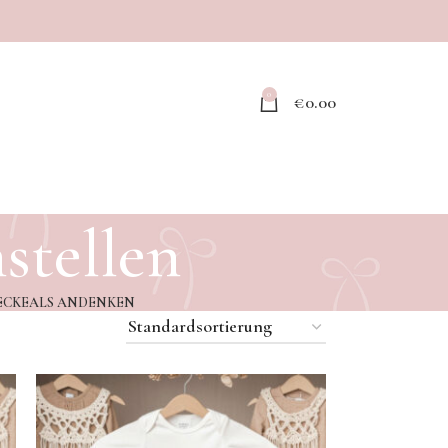
0
€
0.00
tellen
ECKE
ALS ANDENKEN