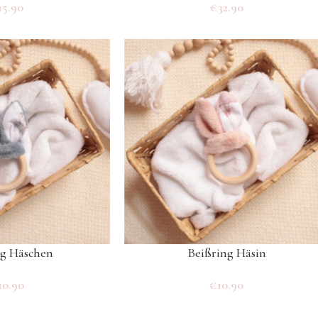
15.90
€
32.90
ng Häschen
Beißring Häsin
10.90
€
10.90