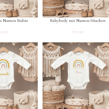
t Namen Eisbär
Babybody mit Namen Häschen
15.90
€
15.90