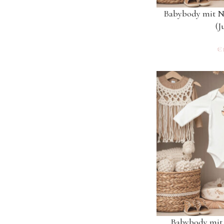
Babybody mit 
(J
€
Babybody mi