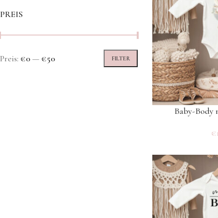
PREIS
Preis:
€0
—
€50
FILTER
Baby-Body 
€