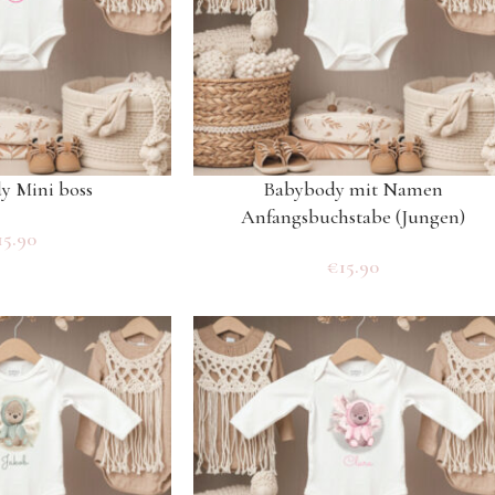
y Mini boss
Babybody mit Namen
Anfangsbuchstabe (Jungen)
15.90
€
15.90