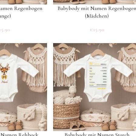
Namen Regenbogen
Babybody mit Namen Regenboge
unge)
(Mädchen)
15.90
€
15.90
t Namen Rehbock
Babybody mit Namen Storch