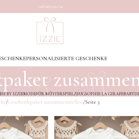
info@izzie.at
ESCHENKE
PERSONALISIERTE GESCHENKE
paket zusammens
EH BY IZZIE
MODE
FÜR MÜTTER
SPIELZEUG
SOPHIE LA GIRAFE
BABYD
nke
Geschenkpaket zusammenstellen
Seite 3