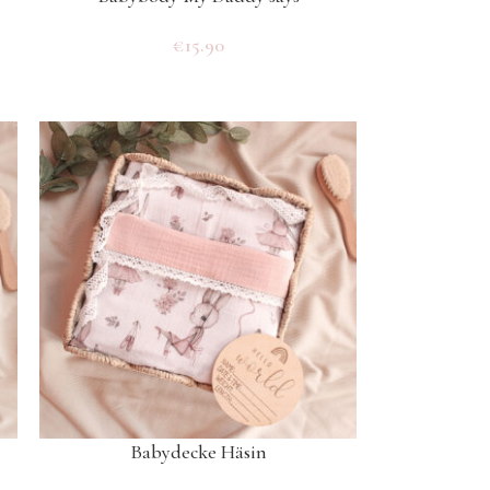
€
15.90
Babydecke Häsin