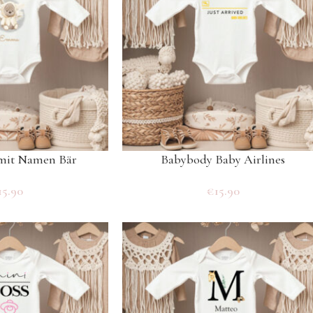
mit Namen Bär
Babybody Baby Airlines
15.90
€
15.90