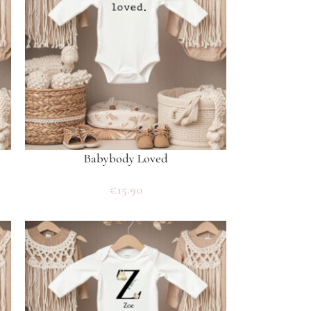
Babybody Loved
€
15.90