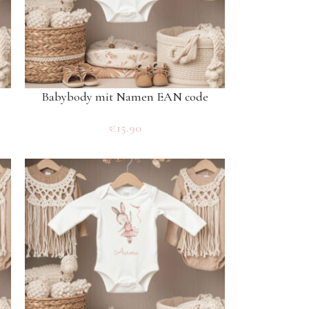
Babybody mit Namen EAN code
€
15.90