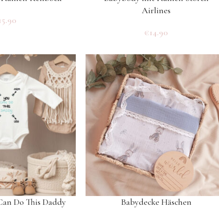
Airlines
15.90
€
14.90
Can Do This Daddy
Babydecke Häschen