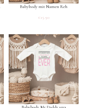
n
Babybody mit Namen Reh
€
15.90
Babybody My Daddy says