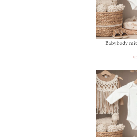
Babybody mi
€