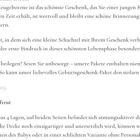
Neugeborene ist das schönste Geschenk, das Sie einer jungen
 Zeit erhält, ist wertvoll und bleibt eine schöne Erinnerung
ern.
t, in dem sich eine kleine Schachtel mit Ihrem Geschenk verb
er erste Eindruck in dieser schönsten Lebensphase besonders 
beilegen? Seien Sie unbesorgt – unsere Pakete enthalten ni
r. So kann unser liebevolles Geburtsgeschenk-Paket den stolze
ung
.
freut
us 4 Lagen, auf beiden Seiten befindet sich atmungsaktiver d
it die Decke noch einzigartiger und unersetzlich wird, könn
n des Babys oder in einer schlichten Variante ohne Personali