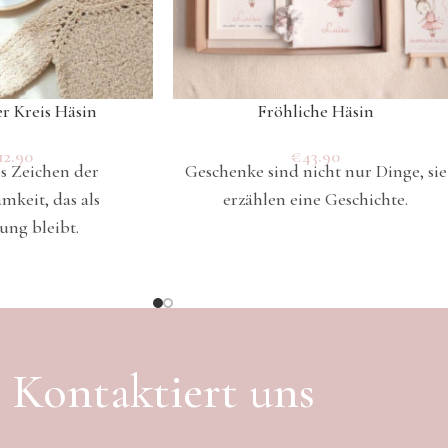
r Kreis Häsin
Fröhliche Häsin
12.90
€
43.90
s Zeichen der
Geschenke sind nicht nur Dinge, sie
keit, das als
erzählen eine Geschichte.
ung bleibt.
Kontaktiert uns