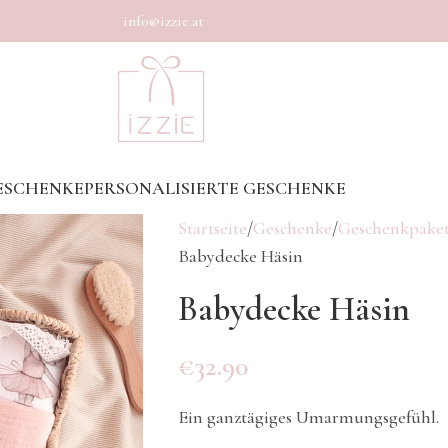
info@izzie.at
ESCHENKE
PERSONALISIERTE GESCHENKE
Startseite
Geschenke
Geschenkpaket
Babydecke Häsin
Babydecke Häsin
€
32.90
Ein ganztägiges Umarmungsgefühl.