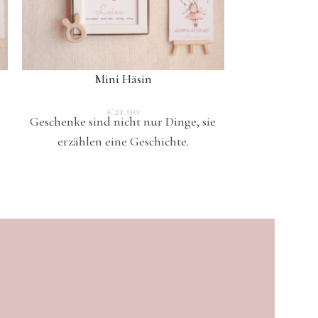
Mini Häsin
Musselindec
€
21.90
Geschenke sind nicht nur Dinge, sie
Das Gefühl 
erzählen eine Geschichte.
den ga