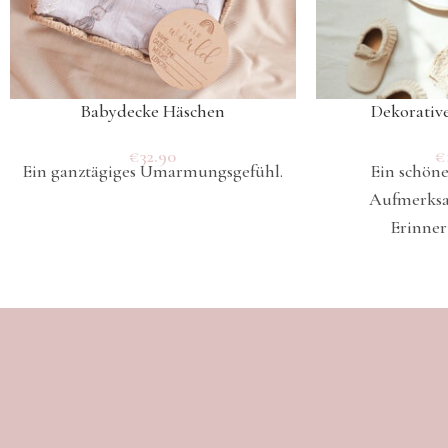
Babydecke Häschen
Dekorative
€
32.90
€
Ein ganztägiges Umarmungsgefühl.
Ein schöne
Aufmerksam
Erinner