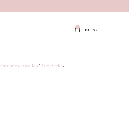
0
€
0.00
 zusammenstellen
Babydecke