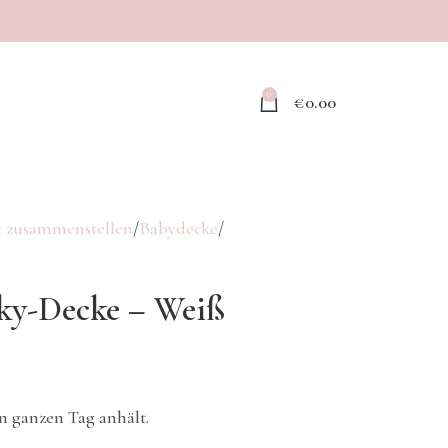
0
€
0.00
 zusammenstellen
Babydecke
nky-Decke – Weiß
 ganzen Tag anhält.