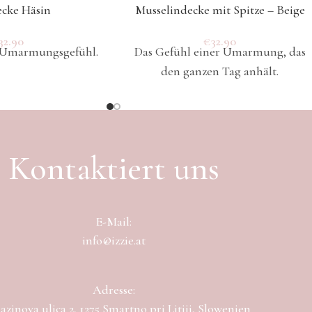
cke Häsin
Musselindecke mit Spitze – Beige
32.90
€
32.90
s Umarmungsgefühl.
Das Gefühl einer Umarmung, das
den ganzen Tag anhält.
Kontaktiert uns
E-Mail:
info@izzie.at
Adresse:
zinova ulica 2, 1275 Smartno pri Litiji, Slowenien