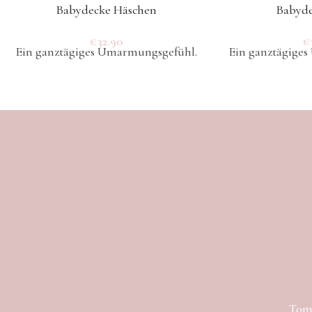
Babydecke Häschen
Babyde
€
32.90
€
Ein ganztägiges Umarmungsgefühl.
Ein ganztägige
Toma