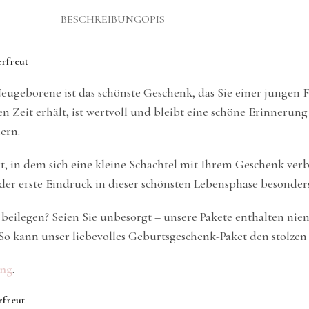
BESCHREIBUNG
OPIS
erfreut
Neugeborene ist das schönste Geschenk, das Sie einer jungen
 Zeit erhält, ist wertvoll und bleibt eine schöne Erinnerung
ern.
t, in dem sich eine kleine Schachtel mit Ihrem Geschenk verb
er erste Eindruck in dieser schönsten Lebensphase besonders 
beilegen? Seien Sie unbesorgt – unsere Pakete enthalten ni
r. So kann unser liebevolles Geburtsgeschenk-Paket den stolze
ung
.
rfreut