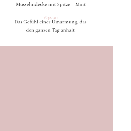
Musselindecke mit Spitze – Mint
Musselindec
€
32.90
Das Gefühl einer Umarmung, das
Das Gefühl 
den ganzen Tag anhält.
den ga