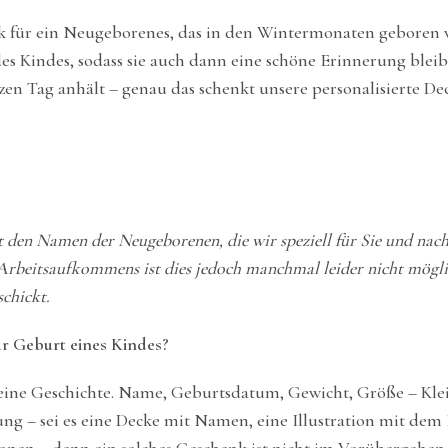
k für ein Neugeborenes, das in den Wintermonaten geboren w
 Kindes, sodass sie auch dann eine schöne Erinnerung bleibt
en Tag anhält – genau das schenkt unsere personalisierte Deck
t den Namen der Neugeborenen, die wir speziell für Sie und nac
Arbeitsaufkommens ist dies jedoch manchmal leider nicht mögli
schickt.
ur Geburt eines Kindes?
 eine Geschichte. Name, Geburtsdatum, Gewicht, Größe – Klein
g – sei es eine Decke mit Namen, eine Illustration mit dem 
en – denn ein solches Geschenk ist nicht im Vorübergehen 