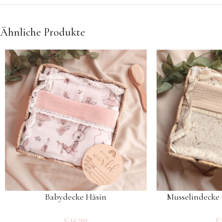
Ähnliche Produkte
Babydecke Häsin
Musselindecke 
€
32.90
€