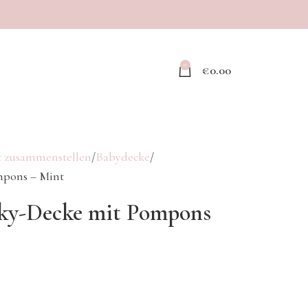
0
€
0.00
 zusammenstellen
Babydecke
mpons – Mint
nky-Decke mit Pompons