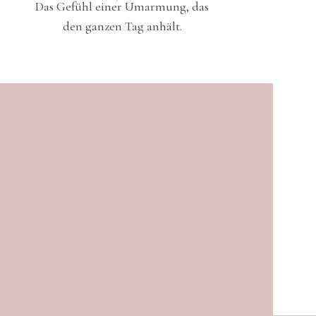
Das Gefühl einer Umarmung, das
Das Gefühl 
den ganzen Tag anhält.
den ga