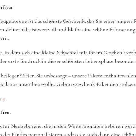
erfreut
Neugeborene ist das schönste Geschenk, das Sie einer jungen
 Zeit erhält, ist wertvoll und bleibt eine schöne Erinnerung
ern.
t, in dem sich eine kleine Schachtel mit Ihrem Geschenk verb
er erste Eindruck in dieser schönsten Lebensphase besonders 
beilegen? Seien Sie unbesorgt – unsere Pakete enthalten ni
r. So kann unser liebevolles Geburtsgeschenk-Paket den stolze
ung
.
rfreut
k für Neugeborene, die in den Wintermonaten geboren werde
s Kindes personalisieren, sodass sie auch dann eine schön