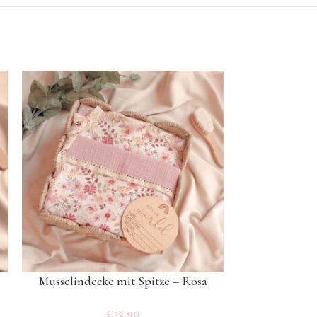
Musselindecke mit Spitze – Rosa
Personalis
€
32.90