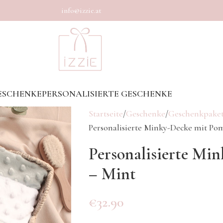
info@izzie.at
ESCHENKE
PERSONALISIERTE GESCHENKE
Startseite
Geschenke
Geschenkpaket
Personalisierte Minky-Decke mit Po
Personalisierte Mi
– Mint
€
32.90