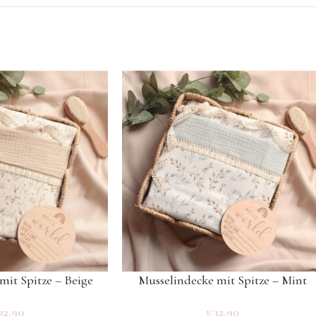
mit Spitze – Beige
Musselindecke mit Spitze – Mint
32.90
€
32.90