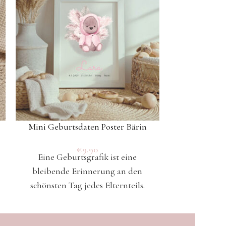
Mini Geburtsdaten Poster Bärin
Mini Geburt
€
9.90
Eine Geburtsgrafik ist eine
Eine Gebu
bleibende Erinnerung an den
bleibende
schönsten Tag jedes Elternteils.
schönsten T