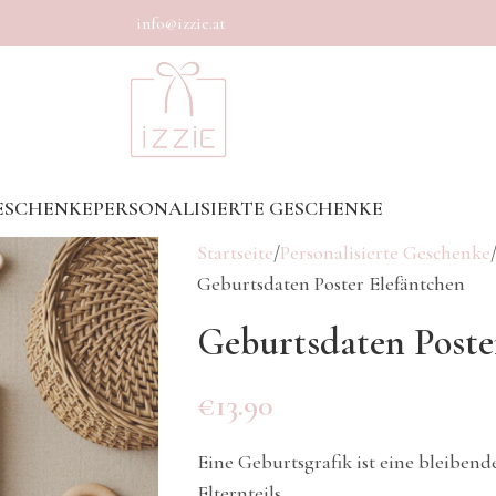
info@izzie.at
ESCHENKE
PERSONALISIERTE GESCHENKE
Startseite
Personalisierte Geschenke
Geburtsdaten Poster Elefäntchen
Geburtsdaten Poste
€
13.90
Eine Geburtsgrafik ist eine bleiben
Elternteils.