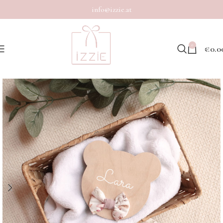
info@izzie.at
0
€
0.0