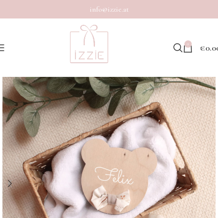
info@izzie.at
0
€
0.0