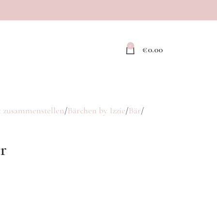
0
€
0.00
 zusammenstellen
Bärchen by Izzie
Bär
r
.