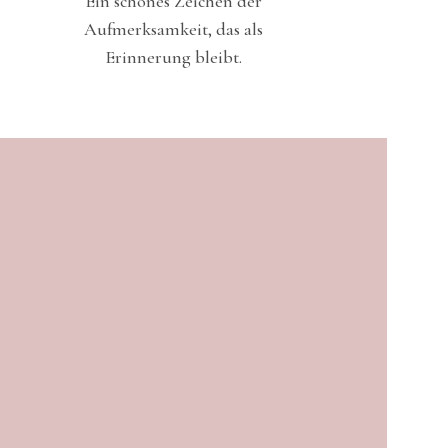
Ein schönes Zeichen der
Eine Gebu
Aufmerksamkeit, das als
bleibende
Erinnerung bleibt.
schönsten T