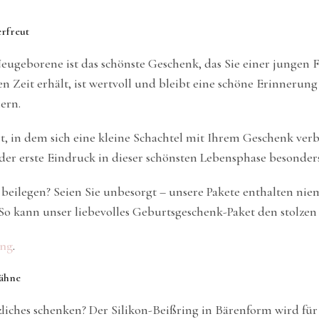
erfreut
Neugeborene ist das schönste Geschenk, das Sie einer jungen
 Zeit erhält, ist wertvoll und bleibt eine schöne Erinnerung
ern.
t, in dem sich eine kleine Schachtel mit Ihrem Geschenk verb
er erste Eindruck in dieser schönsten Lebensphase besonders 
beilegen? Seien Sie unbesorgt – unsere Pakete enthalten ni
r. So kann unser liebevolles Geburtsgeschenk-Paket den stolze
ung
.
Zähne
liches schenken? Der Silikon-Beißring in Bärenform wird für