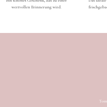
Ein schönes Geschenk, das zu einer
Das ideale
wertvollen Erinnerung wird.
frischgeba
Toma