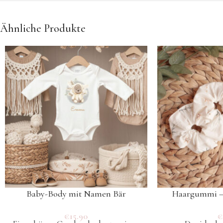
Ähnliche Produkte
Baby-Body mit Namen Bär
Haargummi – 
€
15.90