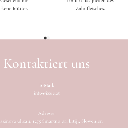
 Geschenk für
Lindert das Jucken des
ckene Mütter.
Zahnfleisches.
Kontaktiert uns
E-Mail:
info@izzie.at
Adresse:
zinova ulica 2, 1275 Smartno pri Litiji, Slowenien