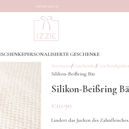
info@izzie.at
ESCHENKE
PERSONALISIERTE GESCHENKE
Startseite
Geschenke
Geschenkpaket
Silikon-Beißring Bär
Silikon-Beißring Bä
€
10.90
Lindert das Jucken des Zahnfleisches