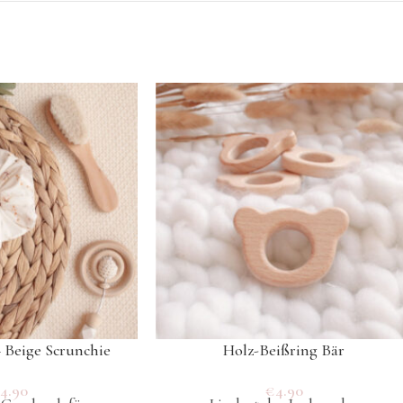
Beige Scrunchie
Holz-Beißring Bär
€
4.90
€
4.90