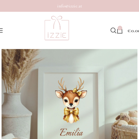
info@izzie.at
0
€
0.0