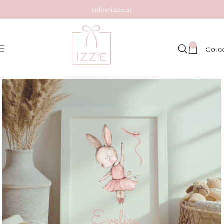
info@izzie.at
0
€
0.0