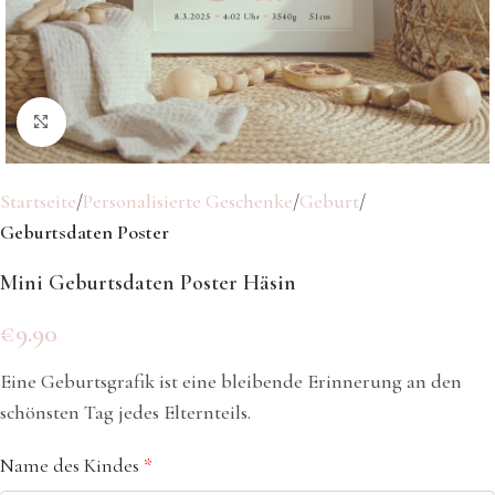
Klicken Sie hier, um zu vergrößern
Startseite
Personalisierte Geschenke
Geburt
Geburtsdaten Poster
Mini Geburtsdaten Poster Häsin
€
9.90
Eine Geburtsgrafik ist eine bleibende Erinnerung an den
schönsten Tag jedes Elternteils.
Name des Kindes
*