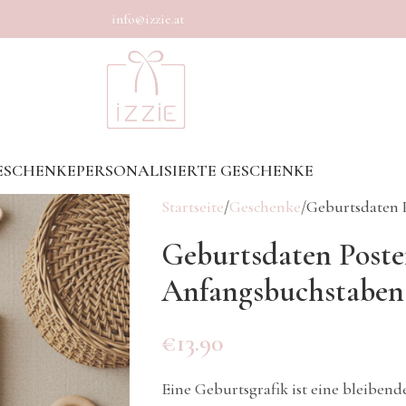
info@izzie.at
ESCHENKE
PERSONALISIERTE GESCHENKE
Startseite
Geschenke
Geburtsdaten 
Geburtsdaten Poste
Anfangsbuchstaben 
€
13.90
Eine Geburtsgrafik ist eine bleiben