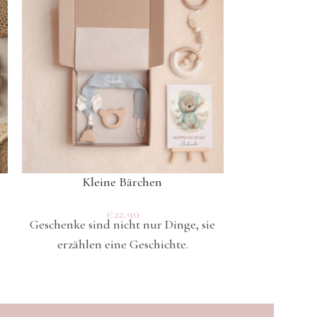
Kleine Bärchen
K
€
22.90
Geschenke sind nicht nur Dinge, sie
Geschenke sin
erzählen eine Geschichte.
erzählen