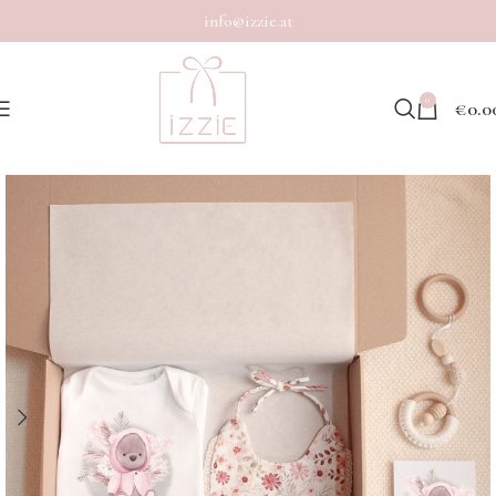
info@izzie.at
0
€
0.0