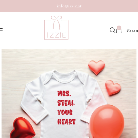
info@izzie.at
0
€
0.0