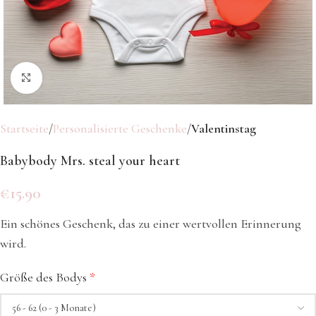
Klicken Sie hier, um zu vergrößern
Startseite
Personalisierte Geschenke
Valentinstag
Babybody Mrs. steal your heart
€
15.90
Ein schönes Geschenk, das zu einer wertvollen Erinnerung
wird.
Größe des Bodys
*