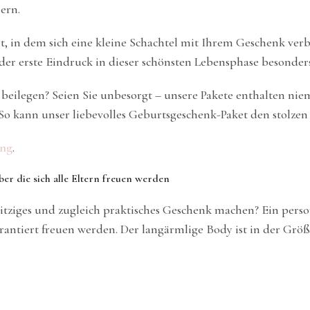
ern.
t, in dem sich eine kleine Schachtel mit Ihrem Geschenk verb
er erste Eindruck in dieser schönsten Lebensphase besonders 
beilegen? Seien Sie unbesorgt – unsere Pakete enthalten ni
r. So kann unser liebevolles Geburtsgeschenk-Paket den stolze
ung
.
er die sich alle Eltern freuen werden
witziges und zugleich praktisches Geschenk machen? Ein pers
arantiert freuen werden. Der langärmlige Body ist in der Größ