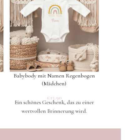
Babybody mit Namen Regenbogen
Babybody
(Mädchen)
€
15.90
Ein schönes Geschenk, das zu einer
Ein schönes 
wertvollen Erinnerung wird.
wertvolle