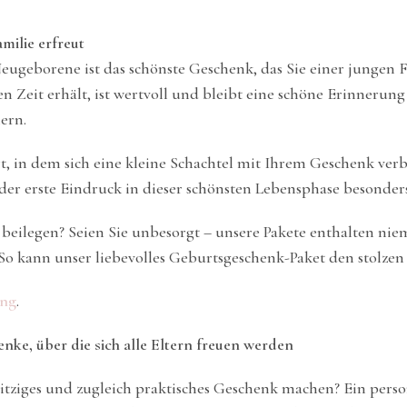
milie erfreut
Neugeborene ist das schönste Geschenk, das Sie einer jungen
 Zeit erhält, ist wertvoll und bleibt eine schöne Erinnerung
ern.
t, in dem sich eine kleine Schachtel mit Ihrem Geschenk verb
er erste Eindruck in dieser schönsten Lebensphase besonders 
beilegen? Seien Sie unbesorgt – unsere Pakete enthalten ni
r. So kann unser liebevolles Geburtsgeschenk-Paket den stolze
ung
.
ke, über die sich alle Eltern freuen werden
witziges und zugleich praktisches Geschenk machen? Ein pers