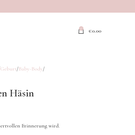
0
€
0.00
Geburt
Baby-Body
en Häsin
wertvollen Erinnerung wird.