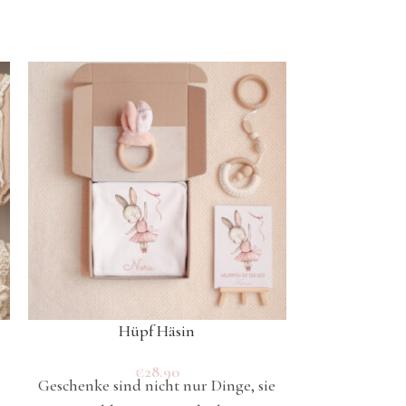
Hüpf Häsin
M
€
28.90
Geschenke sind nicht nur Dinge, sie
Geschenke sin