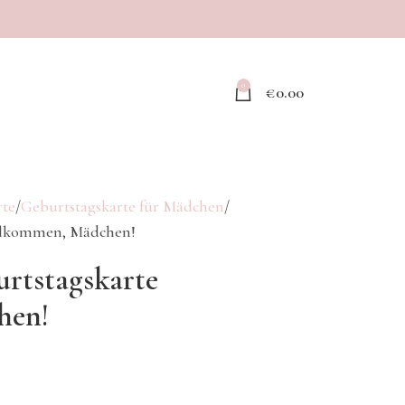
0
€
0.00
rte
Geburtstagskarte für Mädchen
illkommen, Mädchen!
urtstagskarte
hen!