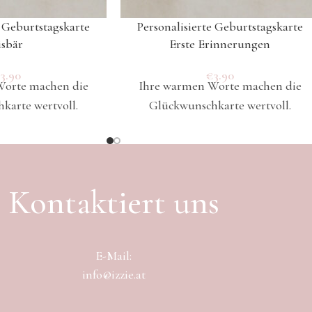
e Geburtstagskarte
Personalisierte Geburtstagskarte
isbär
Erste Erinnerungen
€
3.90
€
3.90
Worte machen die
Ihre warmen Worte machen die
karte wertvoll.
Glückwunschkarte wertvoll.
Kontaktiert uns
E-Mail:
info@izzie.at