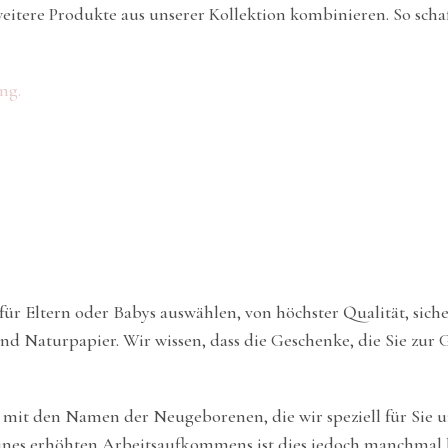
eitere Produkte aus unserer Kollektion kombinieren. So schaf
ng.
e für Eltern oder Babys auswählen, von höchster Qualität, sic
nd Naturpapier. Wir wissen, dass die Geschenke, die Sie zur 
e mit den Namen der Neugeborenen, die wir speziell für Sie
nes erhöhten Arbeitsaufkommens ist dies jedoch manchmal le