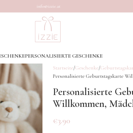
info@izzie.at
ESCHENKE
PERSONALISIERTE GESCHENKE
Startseite
Geschenke
Geburtstagska
Personalisierte Geburtstagskarte W
Personalisierte Geb
Willkommen, Mädc
€
3.90