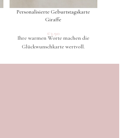
Personalisierte Geburtstagskarte
Personalisi
Giraffe
€
3.90
Ihre warmen Worte machen die
Ihre warme
Glückwunschkarte wertvoll.
Glückwuns