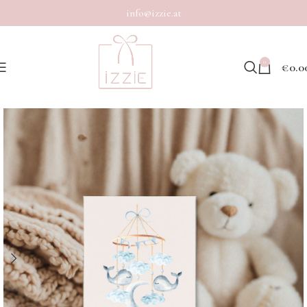
info@izzie.at
0
€
0.0