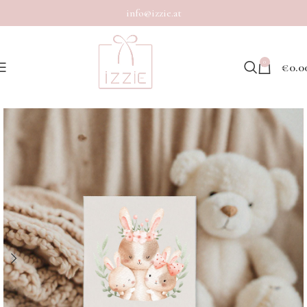
info@izzie.at
0
€
0.0