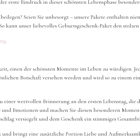
er erste Eindruck in dieser schönsten Lebensphase besonders 
beilegen? Seien Sie unbesorgt – unsere Pakete enthalten ni
r. So kann unser liebevolles Geburtsgeschenk-Paket den stolze
ung
.
hkeit, einen der schönsten Momente im Leben zu würdigen. Je
nlichen Botschaft versehen werden und wird so zu einem einz
 einer wertvollen Erinnerung an den ersten Lebenstag, die d
e und Emotionen und machen Sie diesen besonderen Moment n
hlag versiegelt und dem Geschenk ein stimmiges Gesamtbild
k und bringt eine zusätzliche Portion Liebe und Aufmerksamke