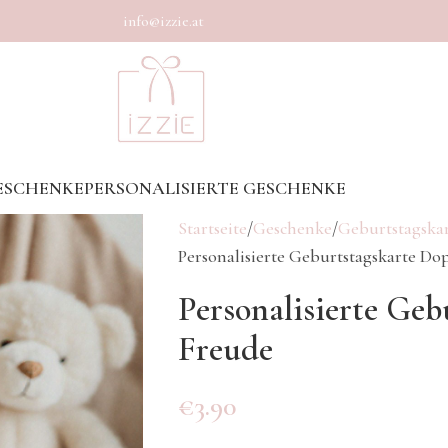
info@izzie.at
ESCHENKE
PERSONALISIERTE GESCHENKE
Startseite
Geschenke
Geburtstagska
Personalisierte Geburtstagskarte Do
Personalisierte Geb
Freude
€
3.90