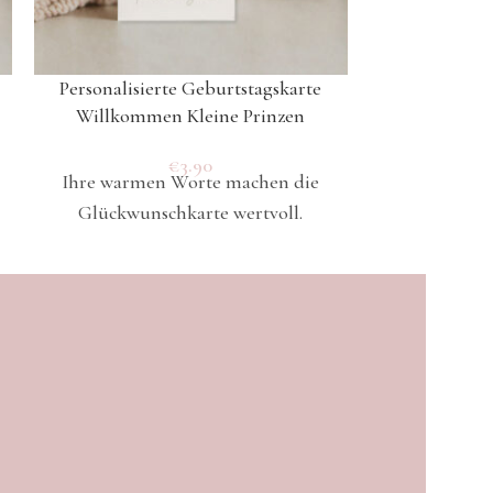
Personalisierte Geburtstagskarte
Personalisi
Willkommen Kleine Prinzen
Willkommen 
€
3.90
Ihre warmen Worte machen die
Ihre warme
Glückwunschkarte wertvoll.
Glückwuns