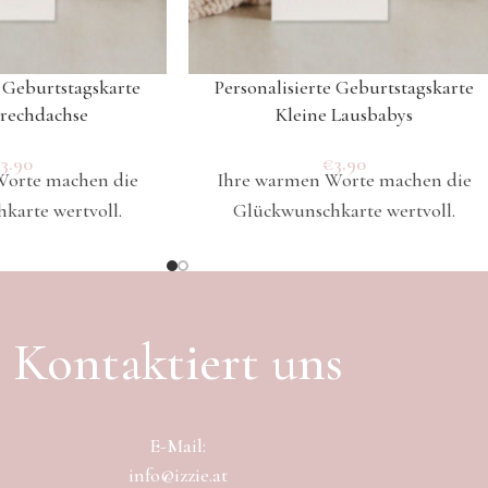
e Geburtstagskarte
Personalisierte Geburtstagskarte
Frechdachse
Kleine Lausbabys
€
3.90
€
3.90
Worte machen die
Ihre warmen Worte machen die
karte wertvoll.
Glückwunschkarte wertvoll.
Kontaktiert uns
E-Mail:
info@izzie.at